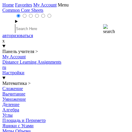
Home
Favorites
My Account
Menu
Common Core Sheets
авторизоваться
x
Панель учителя
>
My Account
Distance Learning Assignments
ru
Настройки
Математика
>
Сложение
Вычитание
Умножение
Деление
Алгебра
Углы
Площадь и Периметр
Ящики с Усами
Меры Объема