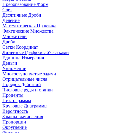
Преобразование Форм
Счет
Десятичные Дроби
Деление
Математическая Практика
Фактические Множества
Множители
Дроби
Сетки Координат
Линейные Графики с Участками
Единица Измерения
Деньги
Умножение
Многоступенчатые задачи
Отрицательные числа
Порядок Действий
Числовые ряды и станки
Проценты
Пиктограммы
Круговые Диаграммы
Вероятность
Законы вычисления
Пропорции
Округление
Фигуры