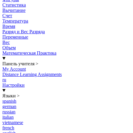
Статистика
Вычитание
Счет
Температура
Время
Разряд и Вес Разряда
Переменные
Вес
Объем
Математическая Практика
Панель учителя
>
My Account
Distance Learning Assignments
ru
Настройки
Языки
>
spanish
german
russian
italian
vietnamese
french