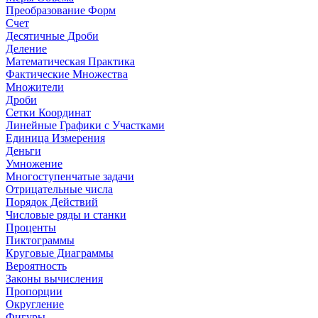
Преобразование Форм
Счет
Десятичные Дроби
Деление
Математическая Практика
Фактические Множества
Множители
Дроби
Сетки Координат
Линейные Графики с Участками
Единица Измерения
Деньги
Умножение
Многоступенчатые задачи
Отрицательные числа
Порядок Действий
Числовые ряды и станки
Проценты
Пиктограммы
Круговые Диаграммы
Вероятность
Законы вычисления
Пропорции
Округление
Фигуры