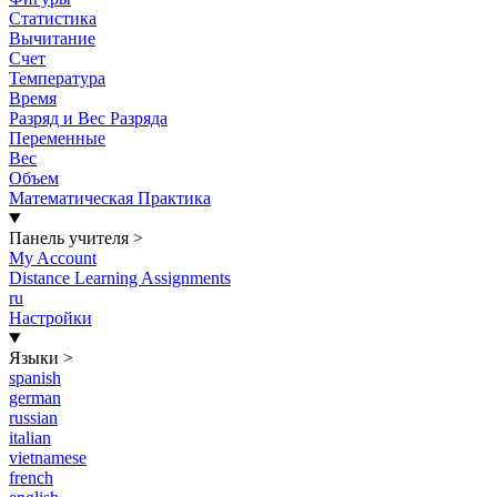
Статистика
Вычитание
Счет
Температура
Время
Разряд и Вес Разряда
Переменные
Вес
Объем
Математическая Практика
Панель учителя
>
My Account
Distance Learning Assignments
ru
Настройки
Языки
>
spanish
german
russian
italian
vietnamese
french