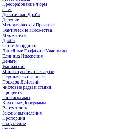
Преобразование Форм
Счет
Десятичные Дроби
Деление
Математическая Практика
Фактические Множества
Множители
Дроби
Сетки Координат
Линейные Графики с Участками
Единица Измерения
Деньги
Умножение
Многоступенчатые задачи
Отрицательные числа
Порядок Действий
Числовые ряды и станки
Проценты
Пиктограммы
Круговые Диаграммы
Вероятность
Законы вычисления
Пропорции
Округление
Фигуры