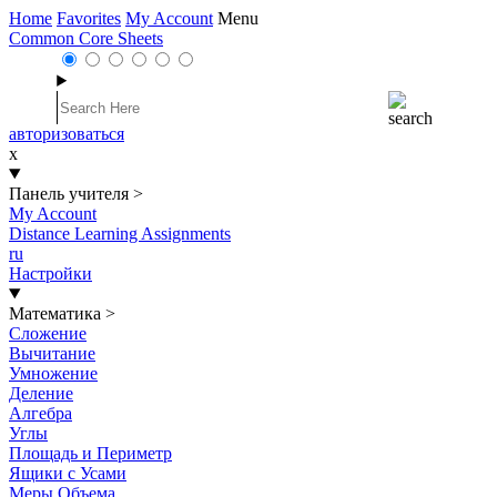
Home
Favorites
My Account
Menu
Common Core Sheets
авторизоваться
x
Панель учителя
>
My Account
Distance Learning Assignments
ru
Настройки
Математика
>
Сложение
Вычитание
Умножение
Деление
Алгебра
Углы
Площадь и Периметр
Ящики с Усами
Меры Объема