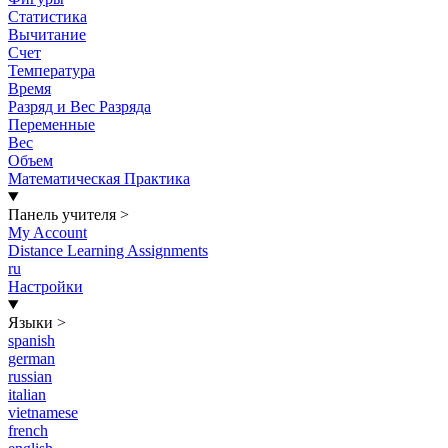
Статистика
Вычитание
Счет
Температура
Время
Разряд и Вес Разряда
Переменные
Вес
Объем
Математическая Практика
Панель учителя
>
My Account
Distance Learning Assignments
ru
Настройки
Языки
>
spanish
german
russian
italian
vietnamese
french