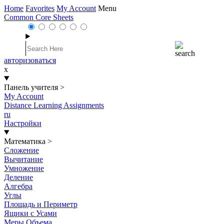
Home
Favorites
My Account
Menu
Common Core Sheets
авторизоваться
x
Панель учителя
>
My Account
Distance Learning Assignments
ru
Настройки
Математика
>
Сложение
Вычитание
Умножение
Деление
Алгебра
Углы
Площадь и Периметр
Ящики с Усами
Меры Объема