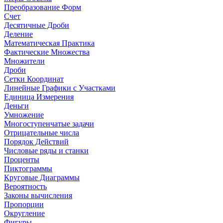
Преобразование Форм
Счет
Десятичные Дроби
Деление
Математическая Практика
Фактические Множества
Множители
Дроби
Сетки Координат
Линейные Графики с Участками
Единица Измерения
Деньги
Умножение
Многоступенчатые задачи
Отрицательные числа
Порядок Действий
Числовые ряды и станки
Проценты
Пиктограммы
Круговые Диаграммы
Вероятность
Законы вычисления
Пропорции
Округление
Фигуры