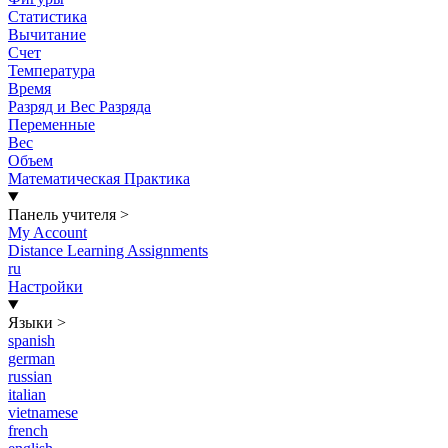
Статистика
Вычитание
Счет
Температура
Время
Разряд и Вес Разряда
Переменные
Вес
Объем
Математическая Практика
Панель учителя
>
My Account
Distance Learning Assignments
ru
Настройки
Языки
>
spanish
german
russian
italian
vietnamese
french