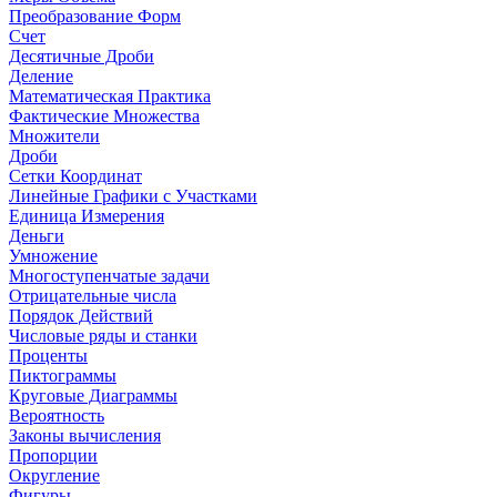
Преобразование Форм
Счет
Десятичные Дроби
Деление
Математическая Практика
Фактические Множества
Множители
Дроби
Сетки Координат
Линейные Графики с Участками
Единица Измерения
Деньги
Умножение
Многоступенчатые задачи
Отрицательные числа
Порядок Действий
Числовые ряды и станки
Проценты
Пиктограммы
Круговые Диаграммы
Вероятность
Законы вычисления
Пропорции
Округление
Фигуры