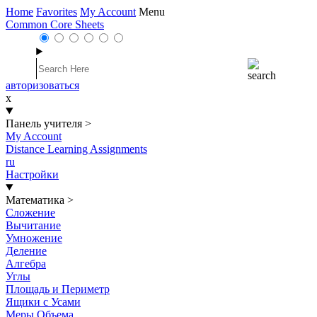
Home
Favorites
My Account
Menu
Common Core Sheets
авторизоваться
x
Панель учителя
>
My Account
Distance Learning Assignments
ru
Настройки
Математика
>
Сложение
Вычитание
Умножение
Деление
Алгебра
Углы
Площадь и Периметр
Ящики с Усами
Меры Объема