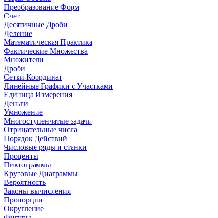
Преобразование Форм
Счет
Десятичные Дроби
Деление
Математическая Практика
Фактические Множества
Множители
Дроби
Сетки Координат
Линейные Графики с Участками
Единица Измерения
Деньги
Умножение
Многоступенчатые задачи
Отрицательные числа
Порядок Действий
Числовые ряды и станки
Проценты
Пиктограммы
Круговые Диаграммы
Вероятность
Законы вычисления
Пропорции
Округление
Фигуры