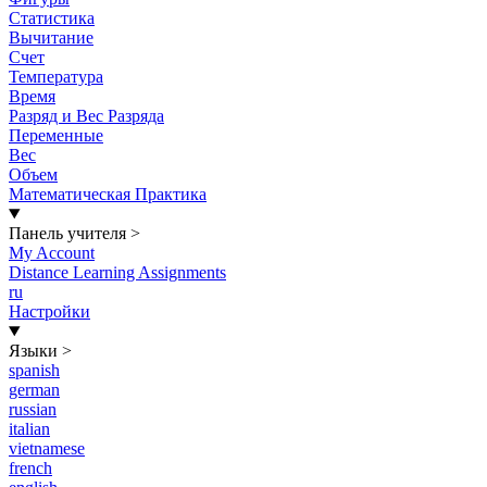
Статистика
Вычитание
Счет
Температура
Время
Разряд и Вес Разряда
Переменные
Вес
Объем
Математическая Практика
Панель учителя
>
My Account
Distance Learning Assignments
ru
Настройки
Языки
>
spanish
german
russian
italian
vietnamese
french