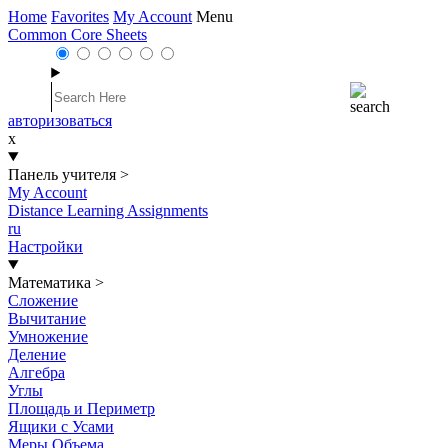
Home
Favorites
My Account
Menu
Common Core Sheets
авторизоваться
x
Панель учителя
>
My Account
Distance Learning Assignments
ru
Настройки
Математика
>
Сложение
Вычитание
Умножение
Деление
Алгебра
Углы
Площадь и Периметр
Ящики с Усами
Меры Объема