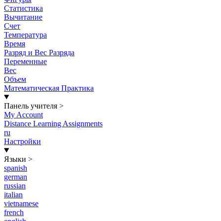
Статистика
Вычитание
Счет
Температура
Время
Разряд и Вес Разряда
Переменные
Вес
Объем
Математическая Практика
Панель учителя
>
My Account
Distance Learning Assignments
ru
Настройки
Языки
>
spanish
german
russian
italian
vietnamese
french