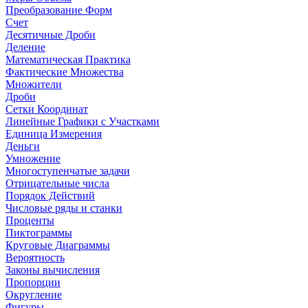
Преобразование Форм
Счет
Десятичные Дроби
Деление
Математическая Практика
Фактические Множества
Множители
Дроби
Сетки Координат
Линейные Графики с Участками
Единица Измерения
Деньги
Умножение
Многоступенчатые задачи
Отрицательные числа
Порядок Действий
Числовые ряды и станки
Проценты
Пиктограммы
Круговые Диаграммы
Вероятность
Законы вычисления
Пропорции
Округление
Фигуры