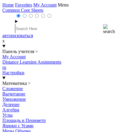
Home
Favorites
My Account
Menu
Common Core Sheets
авторизоваться
x
Панель учителя
>
My Account
Distance Learning Assignments
ru
Настройки
Математика
>
Сложение
Вычитание
Умножение
Деление
Алгебра
Углы
Площадь и Периметр
Ящики с Усами
Меры Объема