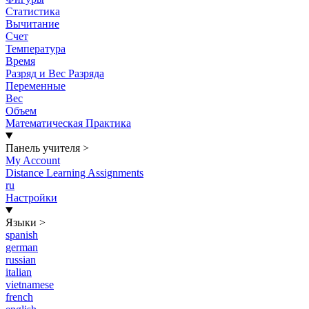
Статистика
Вычитание
Счет
Температура
Время
Разряд и Вес Разряда
Переменные
Вес
Объем
Математическая Практика
Панель учителя
>
My Account
Distance Learning Assignments
ru
Настройки
Языки
>
spanish
german
russian
italian
vietnamese
french