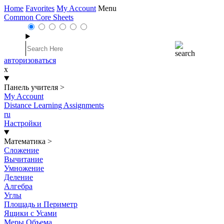
Home
Favorites
My Account
Menu
Common Core Sheets
авторизоваться
x
Панель учителя
>
My Account
Distance Learning Assignments
ru
Настройки
Математика
>
Сложение
Вычитание
Умножение
Деление
Алгебра
Углы
Площадь и Периметр
Ящики с Усами
Меры Объема