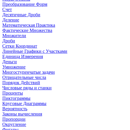
Преобразование Форм
Счет
Десятичные Дроби
Деление
Математическая Практика
Фактические Множества
Множители
Дроби
Сетки Координат
Линейные Графики с Участками
Единица Измерения
Деньги
Умножение
Многоступенчатые задачи
Отрицательные числа
Порядок Действий
Числовые ряды и станки
Проценты
Пиктограммы
Круговые Диаграммы
Вероятность
Законы вычисления
Пропорции
Округление
Фигуры