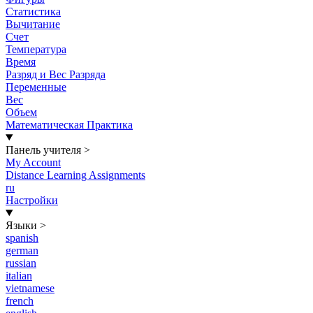
Статистика
Вычитание
Счет
Температура
Время
Разряд и Вес Разряда
Переменные
Вес
Объем
Математическая Практика
Панель учителя
>
My Account
Distance Learning Assignments
ru
Настройки
Языки
>
spanish
german
russian
italian
vietnamese
french