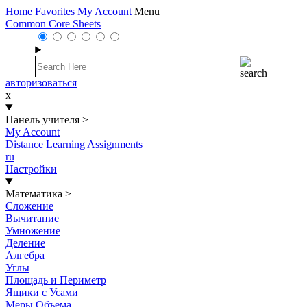
Home
Favorites
My Account
Menu
Common Core Sheets
авторизоваться
x
Панель учителя
>
My Account
Distance Learning Assignments
ru
Настройки
Математика
>
Сложение
Вычитание
Умножение
Деление
Алгебра
Углы
Площадь и Периметр
Ящики с Усами
Меры Объема