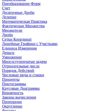
Преобразование Форм
Счет
Десятичные Дроби
Деление
Математическая Практика
Фактические Множества
Множители
Дроби
Сетки Координат
Линейные Графики с Участками
Единица Измерения
Деньги
Умножение
Многоступенчатые задачи
Отрицательные числа
Порядок Действий
Числовые ряды и станки
Проценты
Пиктограммы
Круговые Диаграммы
Вероятность
Законы вычисления
Пропорции
Округление
Фигуры