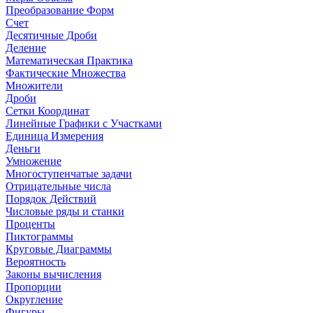
Преобразование Форм
Счет
Десятичные Дроби
Деление
Математическая Практика
Фактические Множества
Множители
Дроби
Сетки Координат
Линейные Графики с Участками
Единица Измерения
Деньги
Умножение
Многоступенчатые задачи
Отрицательные числа
Порядок Действий
Числовые ряды и станки
Проценты
Пиктограммы
Круговые Диаграммы
Вероятность
Законы вычисления
Пропорции
Округление
Фигуры