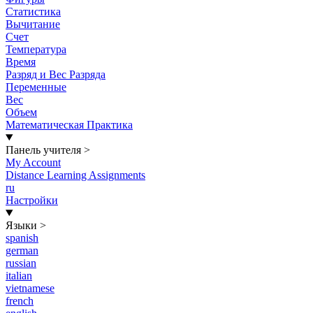
Статистика
Вычитание
Счет
Температура
Время
Разряд и Вес Разряда
Переменные
Вес
Объем
Математическая Практика
Панель учителя
>
My Account
Distance Learning Assignments
ru
Настройки
Языки
>
spanish
german
russian
italian
vietnamese
french