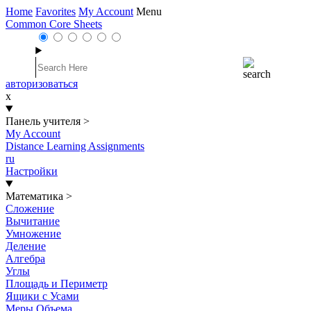
Home
Favorites
My Account
Menu
Common Core Sheets
авторизоваться
x
Панель учителя
>
My Account
Distance Learning Assignments
ru
Настройки
Математика
>
Сложение
Вычитание
Умножение
Деление
Алгебра
Углы
Площадь и Периметр
Ящики с Усами
Меры Объема